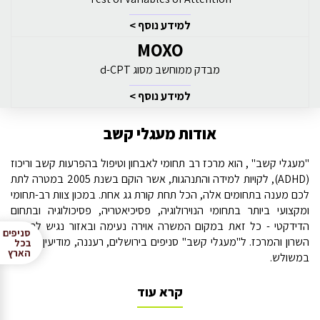
למידע נוסף >
MOXO
מבדק ממוחשב מסוג d-CPT
למידע נוסף >
אודות מעגלי קשב
"מעגלי קשב" , הוא מרכז רב תחומי לאבחון וטיפול בהפרעות קשב וריכוז
(ADHD), לקויות למידה והתנהגות, אשר הוקם בשנת 2005 במטרה לתת
לכם מענה בתחומים אלה, הכל תחת קורת גג אחת. במכון צוות רב-תחומי
ומקצועי ביותר בתחומי הנוירולוגיה, פסיכיאטריה, פסיכולוגיה ובתחום
הדידקטי - כל זאת במקום המשרה אוירה נעימה ובאזור נגיש לתושבי
סניפים
השרון והמרכז. ל"מעגלי קשב" סניפים בירושלים, רעננה, מודיעין ובטירה
בכל
הארץ
במשולש.
קרא עוד