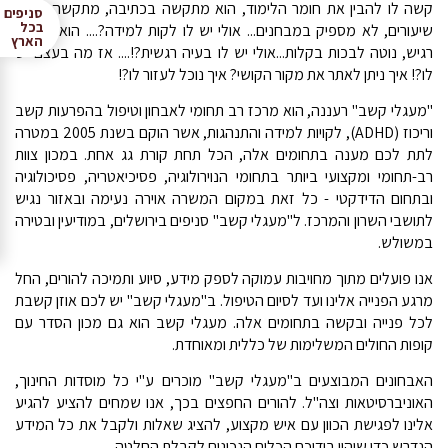
קשה לו להבין את חומר הלימוד, הוא מתקשה בכתיבה, מתקשה להכין
סניפים
בכל
שיעורים, לא מספיק במבחנים... אולי יש לו לקות למידה?.... הוא מסוגר,
הארץ
רגיש, נוטה לבכות בקלות...אולי יש לו בעיה רגשית?!.... אז מה בעצם יש
לו?! איך ניתן לאתר את מקור הקושי? איך נוכל לעזור לו?!
"מעגלי קשב" רעננה, הוא מרכז רב תחומי לאבחון וטיפול בהפרעות קשב
וריכוז (ADHD), לקויות למידה והתנהגות, אשר הוקם בשנת 2005 במטרה
לתת לכם מענה בתחומים אלה, הכל תחת קורת גג אחת. במכון צוות
רב-תחומי ומקצועי ביותר בתחומי הנוירולוגיה, פסיכיאטריה, פסיכולוגיה
ובתחום הדידקטי - כל זאת במקום המשרה אוירה נעימה ובאזור נגיש
לתושבי השרון והמרכז. ל"מעגלי קשב" סניפים בירושלים, במודיעין ובטירה
במשולש.
אנו פועלים מתוך מחויבות עמוקה לספק מידע, סיוע ותמיכה להורים, החל
מרגע הפנייה אלינו ועד לסיום הטיפול. ב"מעגלי קשב" יש לכם אוזן קשבת
לכל פנייה ובקשה בתחומים אלה. מעגלי קשב הוא גם מכון הסדר עם
קופות החולים המשלימות של כללית ומאוחדת.
האבחונים המבוצעים ב"מעגלי קשב" מוכרים ע"י כל מוסדות החינוך,
האוניברסיטאות וצה"ל. להורים החפצים בכך, אנו שמחים להציע להגיע
אלינו לפגישת הכוון עם איש מקצוע, להציג שאלות ולקבל את כל המידע
הנדרש כדי שיהיו בידיכם הכלים הנכונים לקבלת החלטה.