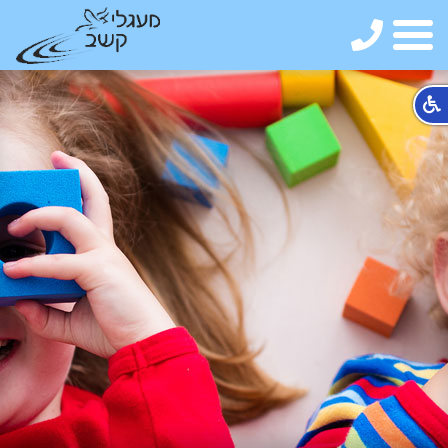
09-
7402022