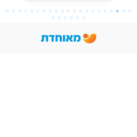
מעגלי קשב בע"מ, רח' התעשייה 25 ת.ד. 2556 א.ת. רעננה. טל' 09-
7402022
simply-
smart.com